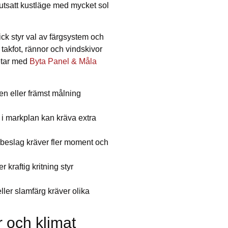
rutsatt kustläge med mycket sol
ick styr val av färgsystem och
akfot, rännor och vindskivor
betar med
Byta Panel & Måla
ten eller främst målning
r i markplan kan kräva extra
 beslag kräver fler moment och
 kraftig kritning styr
ller slamfärg kräver olika
r och klimat