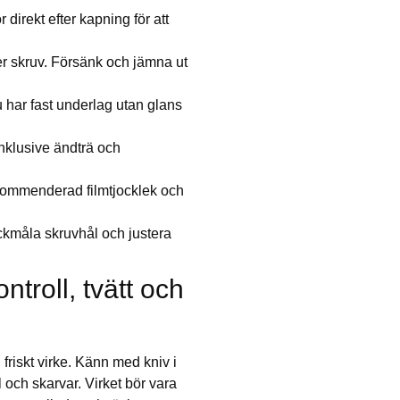
direkt efter kapning för att
ller skruv. Försänk och jämna ut
u har fast underlag utan glans
inklusive ändträ och
ekommenderad filmtjocklek och
ckmåla skruvhål och justera
ntroll, tvätt och
 friskt virke. Känn med kniv i
l och skarvar. Virket bör vara