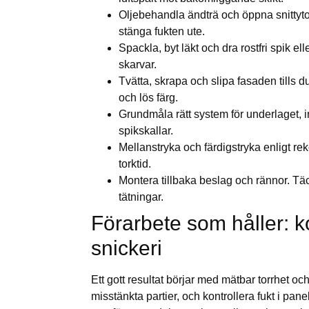
Oljebehandla ändträ och öppna snittytor 
stänga fukten ute.
Spackla, byt läkt och dra rostfri spik e
skarvar.
Tvätta, skrapa och slipa fasaden tills d
och lös färg.
Grundmåla rätt system för underlaget, 
spikskallar.
Mellanstryka och färdigstryka enligt r
torktid.
Montera tillbaka beslag och rännor. Tä
tätningar.
Förarbete som håller: ko
snickeri
Ett gott resultat börjar med mätbar torrhet och
misstänkta partier, och kontrollera fukt i pane