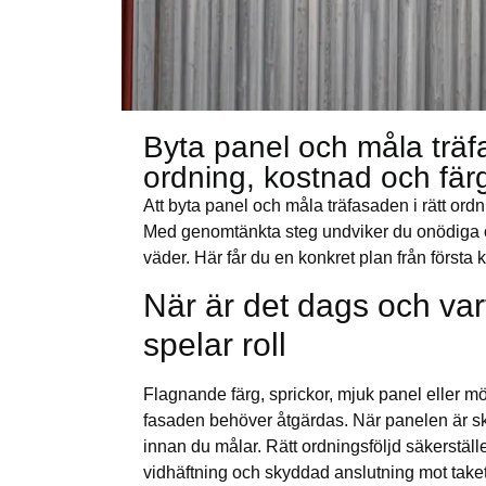
Byta panel och måla träfa
ordning, kostnad och fär
Att byta panel och måla träfasaden i rätt ordni
Med genomtänkta steg undviker du onödiga o
väder. Här får du en konkret plan från första kon
När är det dags och var
spelar roll
Flagnande färg, sprickor, mjuk panel eller mör
fasaden behöver åtgärdas. När panelen är ska
innan du målar. Rätt ordningsföljd säkerställer
vidhäftning och skyddad anslutning mot taket