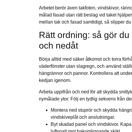
Arbetet berör även takfoten, vindskivor, ränno
målad fasad utan rätt beslag vid taket hjälper
mellan tak och fasad samtidigt, så slipper du
Rätt ordning: så gör du 
och nedåt
Börja alltid med säker åtkomst och torra förh
väderfönster utan slagregn, och använd ställ
hängrännor och pannor. Kontrollera att underla
kedjan igenom.
Arbeta uppifrån och ned för att skydda snitt
nymålade ytor. Följ en tydlig sekvens från dem
Montera ned stuprör och skydda hängrän
vindskiveplåt och anslutningar.
Byt skadad panel och vindskivor. Kap
luftspalt mot bakomliggande skikt.