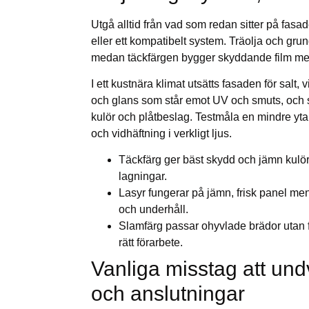
Utgå alltid från vad som redan sitter på fas
eller ett kompatibelt system. Träolja och gru
medan täckfärgen bygger skyddande film med
I ett kustnära klimat utsätts fasaden för salt, 
och glans som står emot UV och smuts, och
kulör och plåtbeslag. Testmåla en mindre yta 
och vidhäftning i verkligt ljus.
Täckfärg ger bäst skydd och jämn kulö
lagningar.
Lasyr fungerar på jämn, frisk panel men
och underhåll.
Slamfärg passar ohyvlade brädor utan f
rätt förarbete.
Vanliga misstag att und
och anslutningar