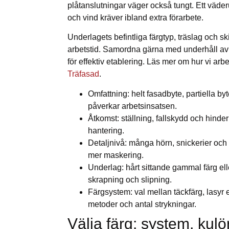
plåtanslutningar väger också tungt. Ett väde
och vind kräver ibland extra förarbete.
Underlagets befintliga färgtyp, träslag och sk
arbetstid. Samordna gärna med underhåll av t
för effektiv etablering. Läs mer om hur vi ar
Träfasad
.
Omfattning: helt fasadbyte, partiella by
påverkar arbetsinsatsen.
Åtkomst: ställning, fallskydd och hinde
hantering.
Detaljnivå: många hörn, snickerier och
mer maskering.
Underlag: hårt sittande gammal färg eller
skrapning och slipning.
Färgsystem: val mellan täckfärg, lasyr e
metoder och antal strykningar.
Välja färg: system, kulö