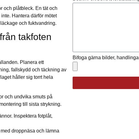
r och plåtbleck. En tät och
 inte. Hantera därför mötet
 läckage och fuktvandring.
från takfoten
Bifoga gärna bilder, handlingar
ållanden. Planera ett
ning, fallskydd och täckning av
get håller sig torrt hela
ytor och undvika smuts på
ontering till sista strykning.
nor. Inspektera fotplåt,
a med droppnäsa och lämna