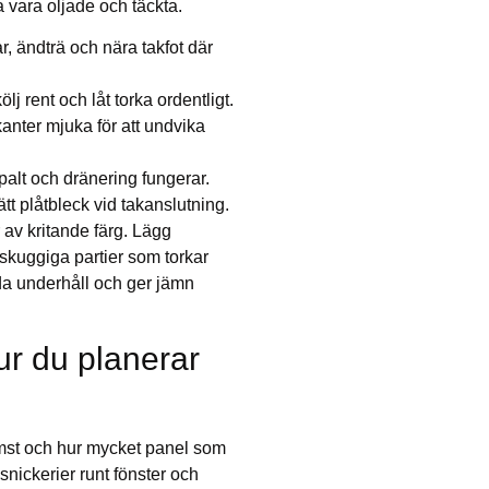
a vara oljade och täckta.
ar, ändträ och nära takfot där
lj rent och låt torka ordentligt.
 kanter mjuka för att undvika
spalt och dränering fungerar.
tt plåtbleck vid takanslutning.
r av kritande färg. Lägg
skuggiga partier som torkar
da underhåll och ger jämn
ur du planerar
mst och hur mycket panel som
snickerier runt fönster och