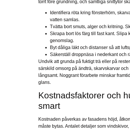
torrt före grundning, och samtliga snittytor sk
Identifiera röta kring fönsterhörn, skarv
vatten samlas.
Tvätta bort smuts, alger och kritning. Skö
Skrapa bort lös färg till fast kant. Slipa
genomslag.
Byt dåliga läkt och distanser så att luft
Säkerställ droppnäsa i nederkant och rä
Undvik att grunda på fuktigt trä eller på reste
särskild omsorg på ändträ, skarvskarvar och 
långsamt. Noggrant förarbete minskar framti
glans.
Kostnadsfaktorer och h
smart
Kostnaden påverkas av fasadens höjd, åtko
måste bytas. Antalet detaljer som vindskivor, 