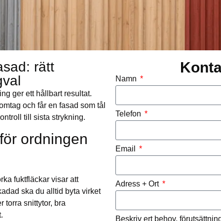
sad: rätt
Konta
gval
Namn
ng ger ett hållbart resultat.
mtag och får en fasad som tål
Telefon
troll till sista strykning.
för ordningen
Email
ka fuktfläckar visar att
Adress + Ort
dad ska du alltid byta virket
 torra snittytor, bra
.
Beskriv ert behov, förutsättni