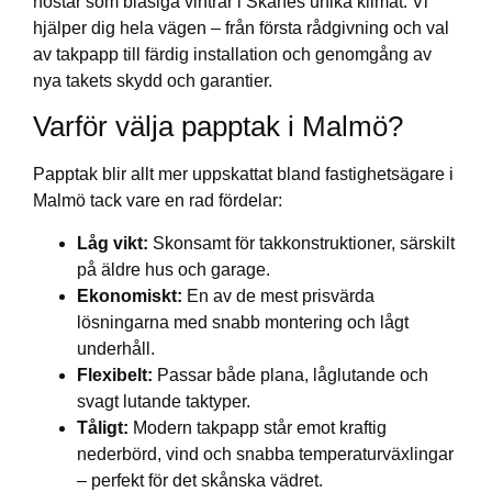
höstar som blåsiga vintrar i Skånes unika klimat. Vi
hjälper dig hela vägen – från första rådgivning och val
av takpapp till färdig installation och genomgång av
nya takets skydd och garantier.
Varför välja papptak i Malmö?
Papptak blir allt mer uppskattat bland fastighetsägare i
Malmö tack vare en rad fördelar:
Låg vikt:
Skonsamt för takkonstruktioner, särskilt
på äldre hus och garage.
Ekonomiskt:
En av de mest prisvärda
lösningarna med snabb montering och lågt
underhåll.
Flexibelt:
Passar både plana, låglutande och
svagt lutande taktyper.
Tåligt:
Modern takpapp står emot kraftig
nederbörd, vind och snabba temperaturväxlingar
– perfekt för det skånska vädret.