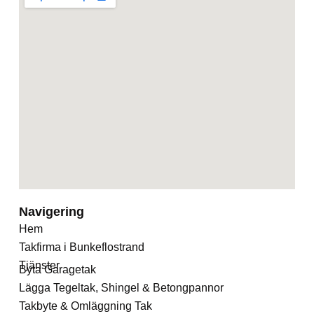
Navigering
Hem
Takfirma i Bunkeflostrand
Tjänster
Byta Garagetak
Lägga Tegeltak, Shingel & Betongpannor
Takbyte & Omläggning Tak