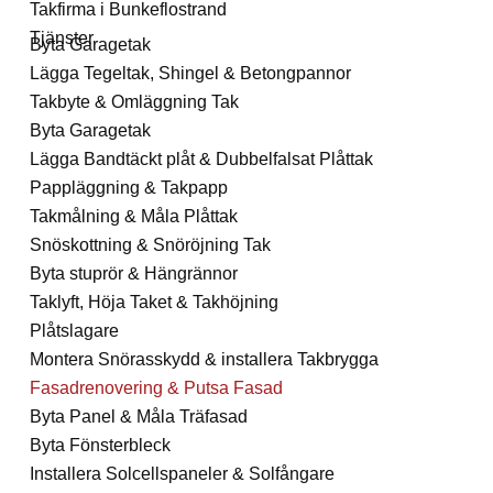
Takfirma i Bunkeflostrand
Tjänster
Byta Garagetak
Lägga Tegeltak, Shingel & Betongpannor
Takbyte & Omläggning Tak
Byta Garagetak
Lägga Bandtäckt plåt & Dubbelfalsat Plåttak
Pappläggning & Takpapp
Takmålning & Måla Plåttak
Snöskottning & Snöröjning Tak
Byta stuprör & Hängrännor
Taklyft, Höja Taket & Takhöjning
Plåtslagare
Montera Snörasskydd & installera Takbrygga
Fasadrenovering & Putsa Fasad
Byta Panel & Måla Träfasad
Byta Fönsterbleck
Installera Solcellspaneler & Solfångare