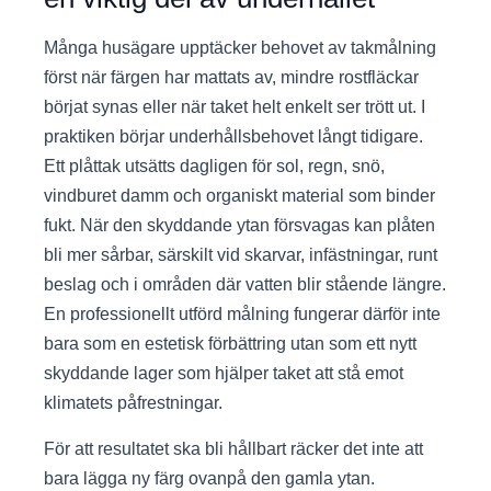
Många husägare upptäcker behovet av takmålning
först när färgen har mattats av, mindre rostfläckar
börjat synas eller när taket helt enkelt ser trött ut. I
praktiken börjar underhållsbehovet långt tidigare.
Ett plåttak utsätts dagligen för sol, regn, snö,
vindburet damm och organiskt material som binder
fukt. När den skyddande ytan försvagas kan plåten
bli mer sårbar, särskilt vid skarvar, infästningar, runt
beslag och i områden där vatten blir stående längre.
En professionellt utförd målning fungerar därför inte
bara som en estetisk förbättring utan som ett nytt
skyddande lager som hjälper taket att stå emot
klimatets påfrestningar.
För att resultatet ska bli hållbart räcker det inte att
bara lägga ny färg ovanpå den gamla ytan.