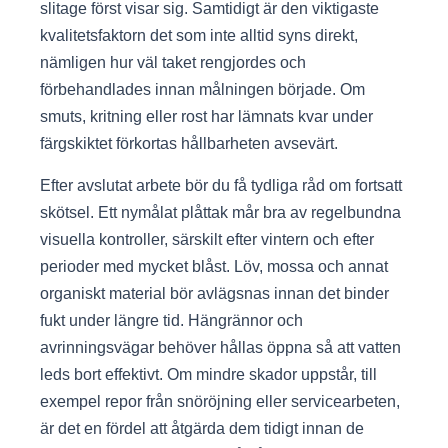
slitage först visar sig. Samtidigt är den viktigaste
kvalitetsfaktorn det som inte alltid syns direkt,
nämligen hur väl taket rengjordes och
förbehandlades innan målningen började. Om
smuts, kritning eller rost har lämnats kvar under
färgskiktet förkortas hållbarheten avsevärt.
Efter avslutat arbete bör du få tydliga råd om fortsatt
skötsel. Ett nymålat plåttak mår bra av regelbundna
visuella kontroller, särskilt efter vintern och efter
perioder med mycket blåst. Löv, mossa och annat
organiskt material bör avlägsnas innan det binder
fukt under längre tid. Hängrännor och
avrinningsvägar behöver hållas öppna så att vatten
leds bort effektivt. Om mindre skador uppstår, till
exempel repor från snöröjning eller servicearbeten,
är det en fördel att åtgärda dem tidigt innan de