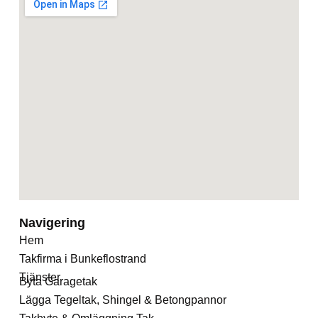
Navigering
Hem
Takfirma i Bunkeflostrand
Tjänster
Byta Garagetak
Lägga Tegeltak, Shingel & Betongpannor