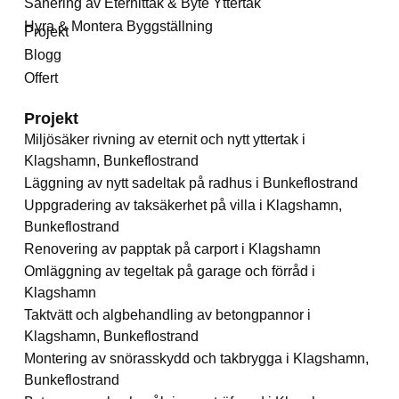
Sanering av Eternittak & Byte Yttertak
Hyra & Montera Byggställning
Projekt
Blogg
Offert
Projekt
Miljösäker rivning av eternit och nytt yttertak i
Klagshamn, Bunkeflostrand
Läggning av nytt sadeltak på radhus i Bunkeflostrand
Uppgradering av taksäkerhet på villa i Klagshamn,
Bunkeflostrand
Renovering av papptak på carport i Klagshamn
Omläggning av tegeltak på garage och förråd i
Klagshamn
Taktvätt och algbehandling av betongpannor i
Klagshamn, Bunkeflostrand
Montering av snörasskydd och takbrygga i Klagshamn,
Bunkeflostrand