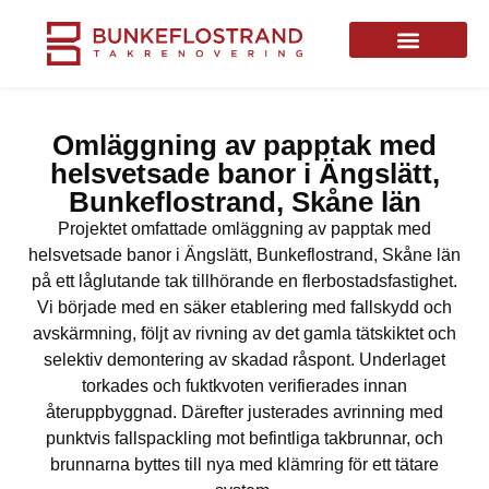
Omläggning av papptak med
helsvetsade banor i Ängslätt,
Bunkeflostrand, Skåne län
Projektet omfattade omläggning av papptak med
helsvetsade banor i Ängslätt, Bunkeflostrand, Skåne län
på ett låglutande tak tillhörande en flerbostadsfastighet.
Vi började med en säker etablering med fallskydd och
avskärmning, följt av rivning av det gamla tätskiktet och
selektiv demontering av skadad råspont. Underlaget
torkades och fuktkvoten verifierades innan
återuppbyggnad. Därefter justerades avrinning med
punktvis fallspackling mot befintliga takbrunnar, och
brunnarna byttes till nya med klämring för ett tätare