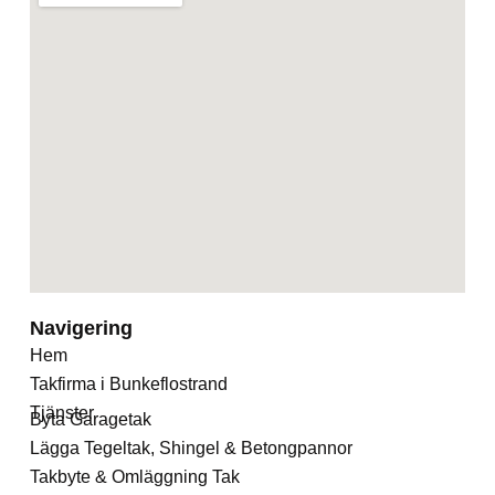
Navigering
Hem
Takfirma i Bunkeflostrand
Tjänster
Byta Garagetak
Lägga Tegeltak, Shingel & Betongpannor
Takbyte & Omläggning Tak