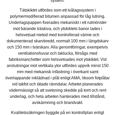
system.
Tätskiktet utfördes som ett tvålagssystem i
polymermodifierad bitumen anpassad för låg lutning.
Underlagspappen fixerades mekaniskt i ett rutmönster
mot bärande träskiva, och ytskiktets banor lades i
helsvetsad metod med kontrollerad värme och
dokumenterad skarvbredd, normalt 100 mm i längdskarv
och 150 mm i tvärskarv. Alla genomföringar, exempelvis
ventilationshuvar och taklucka, försågs med
fabriksmanchetter som helsvetsades mot ytskiktet. Vid
anslutningar mot vertikala ytor utfördes uppvik minst 150
mm med mekanisk infästning i överkant samt
överlappande inklädnad i plåt enligt AMA, liksom fotplåtar
vid takfot och tätade ränndalar. Arbetet planerades
vädermässigt så att svetsning skedde på torrt och rent
underlag, och heta arbeten hanterades med tillstånd,
avskärmning och brandvakt.
Kvalitetssäkringen byggde på en kontrollplan enligt