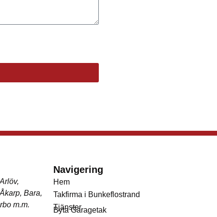
Navigering
Arlöv,
Hem
Åkarp, Bara,
Takfirma i Bunkeflostrand
erbo m.m.
Tjänster
Byta Garagetak