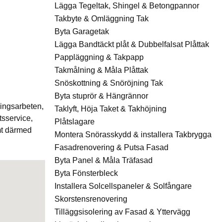
Lägga Tegeltak, Shingel & Betongpannor
Takbyte & Omläggning Tak
Byta Garagetak
Lägga Bandtäckt plåt & Dubbelfalsat Plåttak
Pappläggning & Takpapp
Takmålning & Måla Plåttak
Snöskottning & Snöröjning Tak
Byta stuprör & Hängrännor
ningsarbeten,
Taklyft, Höja Taket & Takhöjning
tsservice,
Plåtslagare
amt därmed
Montera Snörasskydd & installera Takbrygga
Fasadrenovering & Putsa Fasad
Byta Panel & Måla Träfasad
Byta Fönsterbleck
Installera Solcellspaneler & Solfångare
Skorstensrenovering
Tilläggsisolering av Fasad & Yttervägg